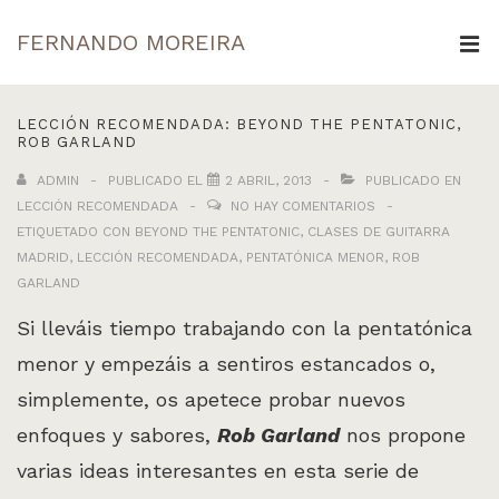
↓
FERNANDO MOREIRA
Saltar
ME
al
Navegación
contenido
LECCIÓN RECOMENDADA: BEYOND THE PENTATONIC,
principal
ROB GARLAND
principal
ADMIN
PUBLICADO EL
2 ABRIL, 2013
PUBLICADO EN
LECCIÓN RECOMENDADA
NO HAY COMENTARIOS
ETIQUETADO CON
BEYOND THE PENTATONIC
,
CLASES DE GUITARRA
MADRID
,
LECCIÓN RECOMENDADA
,
PENTATÓNICA MENOR
,
ROB
GARLAND
Si lleváis tiempo trabajando con la pentatónica
menor y empezáis a sentiros estancados o,
simplemente, os apetece probar nuevos
enfoques y sabores,
Rob Garland
nos propone
varias ideas interesantes en esta serie de