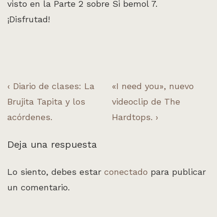
visto en la Parte 2 sobre Si bemol 7.
¡Disfrutad!
Navegación
La
La
‹ Diario de clases: La
«I need you», nuevo
entrada
entrada
Brujita Tapita y los
videoclip de The
de
anterior
siguiente
acórdenes.
Hardtops. ›
entradas
es
es
Deja una respuesta
Lo siento, debes estar
conectado
para publicar
un comentario.