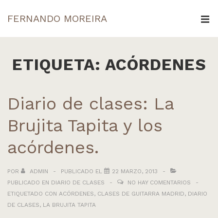
↓
FERNANDO MOREIRA
Saltar
ME
al
Navegación
contenido
principal
ETIQUETA:
ACÓRDENES
principal
Diario de clases: La
Brujita Tapita y los
acórdenes.
POR
ADMIN
PUBLICADO EL
22 MARZO, 2013
PUBLICADO EN
DIARIO DE CLASES
NO HAY COMENTARIOS
ETIQUETADO CON
ACÓRDENES
,
CLASES DE GUITARRA MADRID
,
DIARIO
DE CLASES
,
LA BRUJITA TAPITA