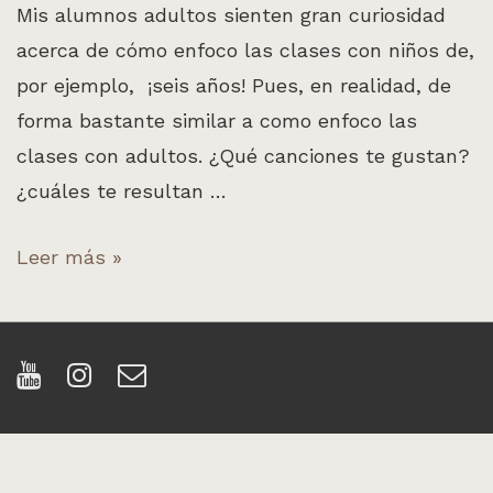
Mis alumnos adultos sienten gran curiosidad
acerca de cómo enfoco las clases con niños de,
por ejemplo, ¡seis años! Pues, en realidad, de
forma bastante similar a como enfoco las
clases con adultos. ¿Qué canciones te gustan?
¿cuáles te resultan …
Diario
Leer más »
de
clases:
La
Brujita
Tapita
y