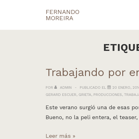
↓
FERNANDO
Navegaci
Saltar
MOREIRA
principal
al
contenido
principal
ETIQU
Trabajando por e
POR
ADMIN
PUBLICADO EL
20 ENERO, 201
GERARD ESCUER
,
GRIETA
,
PRODUCCIONES
,
TRABAJ
Este verano surgió una de esas po
Bueno, no la peli entera, el teaser
Trabajando
Leer más »