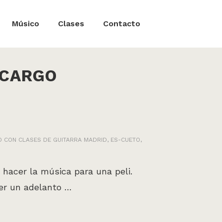
Músico
Clases
Contacto
NCARGO
O CON
CLASES DE GUITARRA MADRID
,
ES-CUETO
,
hacer la música para una peli.
ier un adelanto …