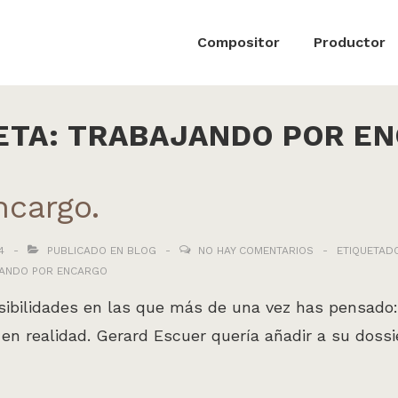
ón
Compositor
Productor
ETA:
TRABAJANDO POR E
ncargo.
4
PUBLICADO EN
BLOG
NO HAY COMENTARIOS
ETIQUETAD
ANDO POR ENCARGO
sibilidades en las que más de una vez has pensado: 
, en realidad. Gerard Escuer quería añadir a su doss