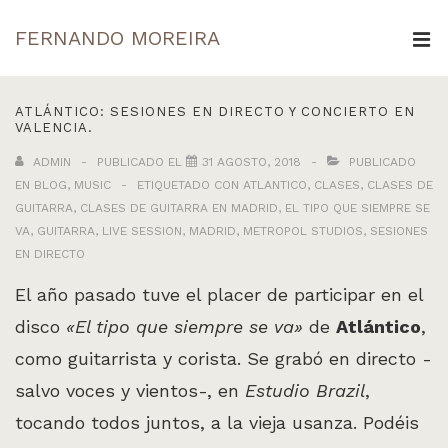
↓
FERNANDO MOREIRA
Saltar
ME
al
Navegación
contenido
ATLÁNTICO: SESIONES EN DIRECTO Y CONCIERTO EN
principal
VALENCIA.
principal
ADMIN
PUBLICADO EL
31 AGOSTO, 2018
PUBLICADO
EN
BLOG
,
MUSIC
ETIQUETADO CON
ATLANTICO
,
CLASES
,
CLASES DE
GUITARRA
,
CLASES DE GUITARRA EN MADRID
,
EL TIPO QUE SIEMPRE SE
VA
,
GUITARRA
,
LIVE SESSION
,
MADRID
,
METROPOL STUDIOS
,
SESIONES
EN DIRECTO
El año pasado tuve el placer de participar en el
disco
«El tipo que siempre se va»
de
Atlántico
,
como guitarrista y corista. Se grabó en directo -
salvo voces y vientos-, en
Estudio Brazil
,
tocando todos juntos, a la vieja usanza. Podéis