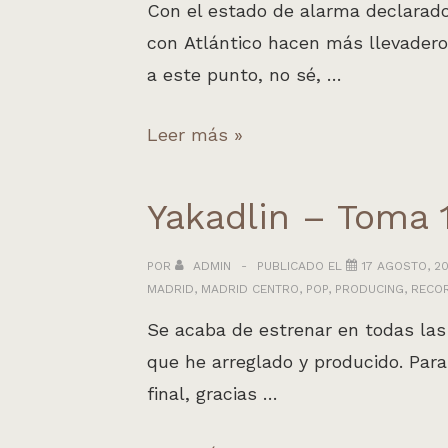
chord
Con el estado de alarma declarad
melody
con Atlántico hacen más llevadero
a este punto, no sé, …
Atlántico
Leer más »
&
Amigos:
Yakadlin – Toma 
I
shall
POR
ADMIN
PUBLICADO EL
17 AGOSTO, 20
MADRID
,
MADRID CENTRO
,
POP
,
PRODUCING
,
RECO
be
released
Se acaba de estrenar en todas las
que he arreglado y producido. Para
final, gracias …