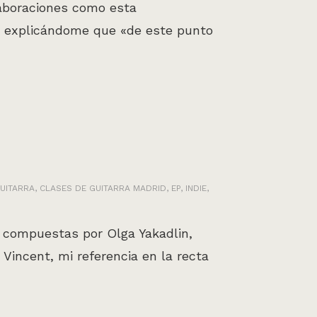
laboraciones como esta
pp explicándome que «de este punto
UITARRA
,
CLASES DE GUITARRA MADRID
,
EP
,
INDIE
,
, compuestas por Olga Yakadlin,
Vincent, mi referencia en la recta