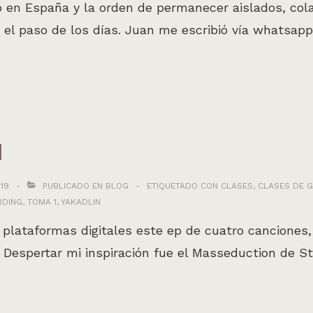
o en España y la orden de permanecer aislados, co
 el paso de los días. Juan me escribió vía whatsa
1
19
PUBLICADO EN
BLOG
ETIQUETADO CON
CLASES
,
CLASES DE G
RDING
,
TOMA 1
,
YAKADLIN
 plataformas digitales este ep de cuatro canciones
 Despertar mi inspiración fue el Masseduction de St 