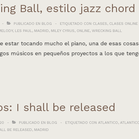
ng Ball, estilo jazz chor
PUBLICADO EN
BLOG
ETIQUETADO CON
CLASES
,
CLASES ONLINE
MELODY
,
LES PAUL
,
MADRID
,
MILEY CYRUS
,
ONLINE
,
WRECKING BALL
e estar tocando mucho el piano, una de esas cosas
igos músicos en pequeños proyectos a los que tengo
s: I shall be released
20
PUBLICADO EN
BLOG
ETIQUETADO CON
ATLANTICO
,
ATLANTIC
HALL BE RELEASED
,
MADRID