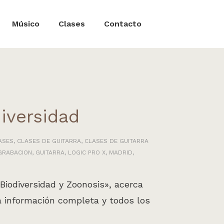
Músico
Clases
Contacto
iversidad
ASES
,
CLASES DE GUITARRA
,
CLASES DE GUITARRA
GRABACION
,
GUITARRA
,
LOGIC PRO X
,
MADRID
,
iodiversidad y Zoonosis», acerca
la información completa y todos los