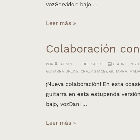
vozServidor: bajo …
Crazy
Leer más »
Stacey:
Complete
Colaboración con
Control
(The
POR
ADMIN
PUBLICADO EL
6 ABRIL, 2020
GUITARRA ONLINE
,
CRAZY STACEY
,
GUITARRA
,
MADR
Clash
cover)
¡Nueva colaboración! En esta ocasi
guitarra en esta estupenda versió
bajo, vozDani …
Colaboración
Leer más »
con