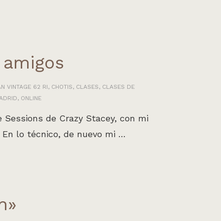
y amigos
N VINTAGE 62 RI
,
CHOTIS
,
CLASES
,
CLASES DE
ADRID
,
ONLINE
e Sessions de Crazy Stacey, con mi
. En lo técnico, de nuevo mi …
n»