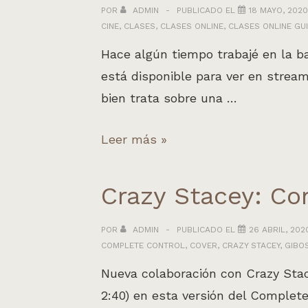
Crazy
POR
ADMIN
PUBLICADO EL
18 MAYO, 2020
CINE
,
CLASES
,
CLASES ONLINE
,
CLASES ONLINE GU
Stacey
y
Hace algún tiempo trabajé en la b
amigos
está disponible para ver en strea
bien trata sobre una …
BSO
Leer más »
para
el
Crazy Stacey: Co
cortometraje
«Fumábamos
POR
ADMIN
PUBLICADO EL
26 ABRIL, 202
COMPLETE CONTROL
,
COVER
,
CRAZY STACEY
,
GIBO
bien»
Nueva colaboración con Crazy Stace
2:40) en esta versión del Complete