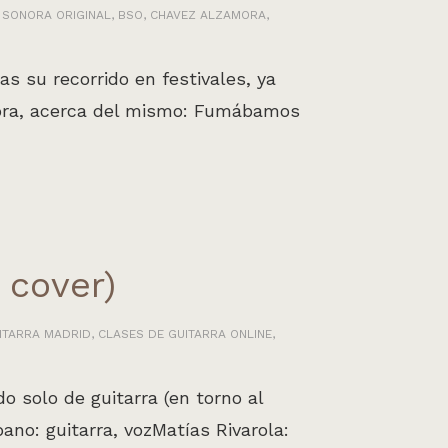
 SONORA ORIGINAL
,
BSO
,
CHAVEZ ALZAMORA
,
 su recorrido en festivales, ya
amora, acerca del mismo: Fumábamos
 cover)
ITARRA MADRID
,
CLASES DE GUITARRA ONLINE
,
 solo de guitarra (en torno al
ano: guitarra, vozMatías Rivarola: