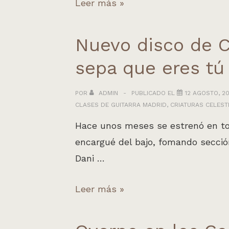
Yakadlin
Leer más »
–
Toma
Nuevo disco de C
1
sepa que eres tú
POR
ADMIN
PUBLICADO EL
12 AGOSTO, 20
CLASES DE GUITARRA MADRID
,
CRIATURAS CELEST
Hace unos meses se estrenó en tod
encargué del bajo, fomando sección
Dani …
Nuevo
Leer más »
disco
de