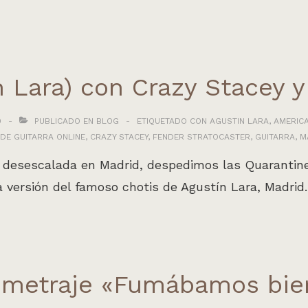
n Lara) con Crazy Stacey 
0
PUBLICADO EN
BLOG
ETIQUETADO CON
AGUSTIN LARA
,
AMERICA
DE GUITARRA ONLINE
,
CRAZY STACEY
,
FENDER STRATOCASTER
,
GUITARRA
,
M
la desescalada en Madrid, despedimos las Quarantin
da versión del famoso chotis de Agustín Lara, Madrid
tometraje «Fumábamos bie