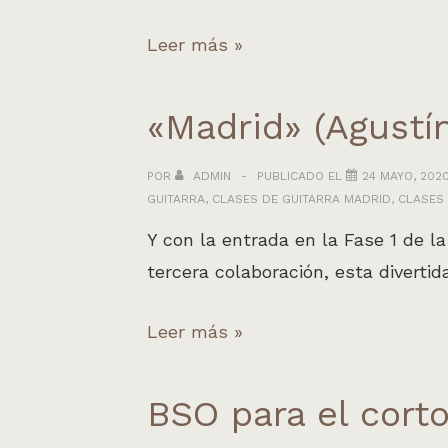
Música
Leer más »
para
campaña
«Madrid» (Agustí
de
la
POR
ADMIN
PUBLICADO EL
24 MAYO, 202
GUITARRA
,
CLASES DE GUITARRA MADRID
,
CLASES 
Fundación
Biodiversidad
Y con la entrada en la Fase 1 de 
tercera colaboración, esta diverti
«Madrid»
Leer más »
(Agustín
Lara)
BSO para el cor
con