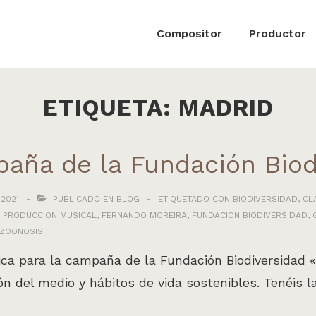
ón
Compositor
Productor
ETIQUETA:
MADRID
aña de la Fundación Biod
 2021
PUBLICADO EN
BLOG
ETIQUETADO CON
BIODIVERSIDAD
,
CL
 PRODUCCION MUSICAL
,
FERNANDO MOREIRA
,
FUNDACION BIODIVERSIDAD
,
ZOONOSIS
a para la campaña de la Fundación Biodiversidad «B
ón del medio y hábitos de vida sostenibles. Tenéis 