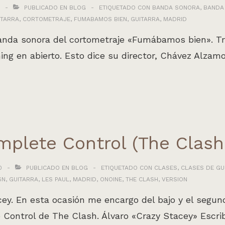
PUBLICADO EN
BLOG
ETIQUETADO CON
BANDA SONORA
,
BANDA
ITARRA
,
CORTOMETRAJE
,
FUMABAMOS BIEN
,
GUITARRA
,
MADRID
anda sonora del cortometraje «Fumábamos bien». Tras
ming en abierto. Esto dice su director, Chávez Alz
mplete Control (The Clash
0
PUBLICADO EN
BLOG
ETIQUETADO CON
CLASES
,
CLASES DE GU
SN
,
GUITARRA
,
LES PAUL
,
MADRID
,
ONOINE
,
THE CLASH
,
VERSION
y. En esta ocasión me encargo del bajo y el segundo
 Control de The Clash. Álvaro «Crazy Stacey» Escrib