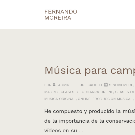
↓
FERNANDO
Navegaci
Saltar
MOREIRA
principal
al
contenido
principal
Música para camp
POR
ADMIN
PUBLICADO EL
9 NOVIEMBRE,
MADRID
,
CLASES DE GUITARRA ONLINE
,
CLASES DE
MUSICA ORIGINAL
,
ONLINE
,
PRODUCCION MUSICAL
,
He compuesto y producido la músic
de la importancia de la conservaci
vídeos en su …