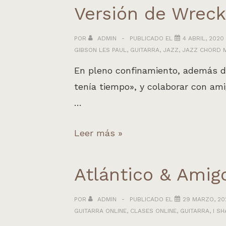
Crazy
Versión de Wrecki
Stacey:
Maybellene
POR
ADMIN
PUBLICADO EL
4 ABRIL, 2020
GIBSON LES PAUL
,
GUITARRA
,
JAZZ
,
JAZZ CHORD 
(Chuck
Berry)
En pleno confinamiento, además d
tenía tiempo», y colaborar con am
…
Versión
Leer más »
de
Wrecking
Atlántico & Amigo
Ball,
estilo
POR
ADMIN
PUBLICADO EL
29 MARZO, 20
GUITARRA ONLINE
,
CLASES ONLINE
,
GUITARRA
,
I S
jazz