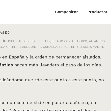
ón
Compositor
Productor
EASED
PUBLICADO EN
BLOG
ETIQUETADO CON
ATLANTICO
,
ATLANTICO
RRA ONLINE
,
CLASES ONLINE
,
GUITARRA
,
I SHALL BE RELEASED
,
MADRID
 en España y la orden de permanecer aislados,
ántico
hacen más llevadero el paso de los días.
plicándome que «de este punto a este punto, no
o con un solo de slide en guitarra acústica, en
d
de
Dylan,
con los participantes repartidos en