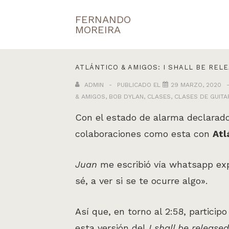
↓
FERNANDO
Navegaci
Saltar
MOREIRA
principal
al
contenido
ATLÁNTICO & AMIGOS: I SHALL BE REL
principal
ADMIN
PUBLICADO EL
29 MARZO, 2020
& AMIGOS
,
BOB DYLAN
,
CLASES
,
CLASES DE GUITA
Con el estado de alarma declarado
colaboraciones como esta con
Atl
Juan
me escribió vía whatsapp ex
sé, a ver si se te ocurre algo».
Así que, en torno al 2:58, particip
esta versión del
I shall be release