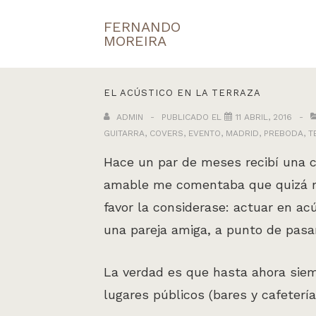
↓
FERNANDO
Navegaci
Saltar
MOREIRA
principal
al
contenido
EL ACÚSTICO EN LA TERRAZA
principal
ADMIN
PUBLICADO EL
11 ABRIL, 2016
GUITARRA
,
COVERS
,
EVENTO
,
MADRID
,
PREBODA
,
T
Hace un par de meses recibí una 
amable me comentaba que quizá me
favor la considerase: actuar en ac
una pareja amiga, a punto de pasar 
La verdad es que hasta ahora siem
lugares públicos (bares y cafeterí