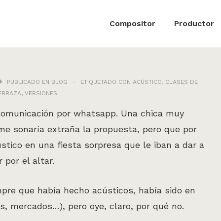
ón
Compositor
Productor
PUBLICADO EN
BLOG
ETIQUETADO CON
ACÚSTICO
,
CLASES DE
ERRAZA
,
VERSIONES
comunicación por whatsapp. Una chica muy
 sonaría extraña la propuesta, pero que por
ústico en una fiesta sorpresa que le iban a dar a
por el altar.
pre que había hecho acústicos, había sido en
as, mercados…), pero oye, claro, por qué no.