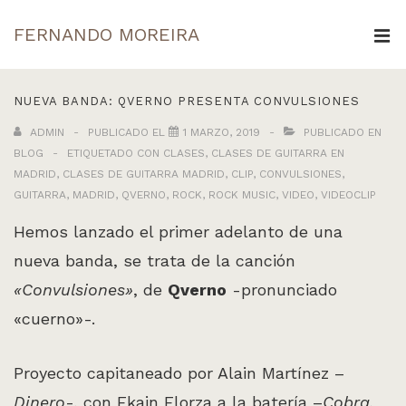
↓
FERNANDO MOREIRA
Saltar
ME
al
Navegación
contenido
NUEVA BANDA: QVERNO PRESENTA CONVULSIONES
principal
principal
ADMIN
PUBLICADO EL
1 MARZO, 2019
PUBLICADO EN
BLOG
ETIQUETADO CON
CLASES
,
CLASES DE GUITARRA EN
MADRID
,
CLASES DE GUITARRA MADRID
,
CLIP
,
CONVULSIONES
,
GUITARRA
,
MADRID
,
QVERNO
,
ROCK
,
ROCK MUSIC
,
VIDEO
,
VIDEOCLIP
Hemos lanzado el primer adelanto de una
nueva banda, se trata de la canción
«Convulsiones»
, de
Qverno
-pronunciado
«cuerno»-.
Proyecto capitaneado por Alain Martínez –
Dinero
-, con Ekain Elorza a la batería –
Cobra,