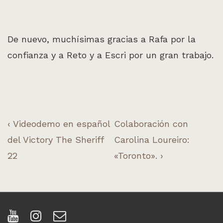
De nuevo, muchísimas gracias a Rafa por la
confianza y a Reto y a Escri por un gran trabajo.
Navegación
La
La
‹ Videodemo en español
Colaboración con
entrada
entrada
del Victory The Sheriff
Carolina Loureiro:
de
anterior
siguiente
22
«Toronto». ›
entradas
es
es