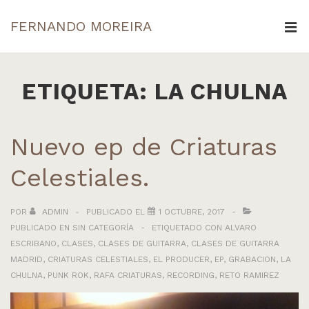
↓
FERNANDO MOREIRA
Saltar
ME
al
Navegación
contenido
principal
ETIQUETA:
LA CHULNA
principal
Nuevo ep de Criaturas
Celestiales.
POR
ADMIN
PUBLICADO EL
1 OCTUBRE, 2017
PUBLICADO EN
SIN CATEGORÍA
ETIQUETADO CON
ALVARO
ESCRIBANO
,
CLASES
,
CLASES DE GUITARRA
,
CLASES DE GUITARRA
MADRID
,
CRIATURAS CELESTIALES
,
EL PRODUCER
,
EP
,
GRABACION
,
LA
CHULNA
,
PUNK ROK
,
RAFA CRIATURAS
,
RECORDING
,
RETO RAMIREZ