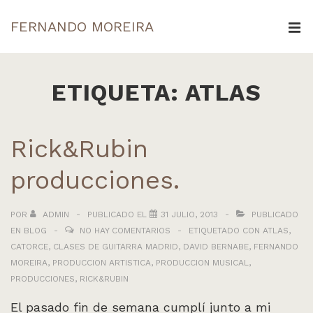
↓
FERNANDO MOREIRA
Saltar
ME
al
Navegación
contenido
principal
ETIQUETA:
ATLAS
principal
Rick&Rubin
producciones.
POR
ADMIN
PUBLICADO EL
31 JULIO, 2013
PUBLICADO
EN
BLOG
NO HAY COMENTARIOS
ETIQUETADO CON
ATLAS
,
CATORCE
,
CLASES DE GUITARRA MADRID
,
DAVID BERNABE
,
FERNANDO
MOREIRA
,
PRODUCCION ARTISTICA
,
PRODUCCION MUSICAL
,
PRODUCCIONES
,
RICK&RUBIN
El pasado fin de semana cumplí junto a mi