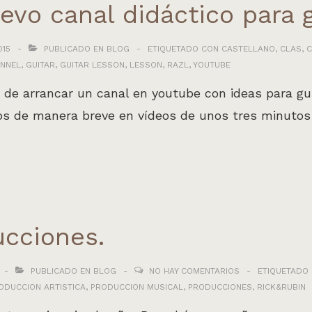
vo canal didáctico para g
015
PUBLICADO EN
BLOG
ETIQUETADO CON
CASTELLANO
,
CLAS
,
C
ANNEL
,
GUITAR
,
GUITAR LESSON
,
LESSON
,
RAZL
,
YOUTUBE
de arrancar un canal en youtube con ideas para guit
 de manera breve en vídeos de unos tres minutos d
cciones.
PUBLICADO EN
BLOG
NO HAY COMENTARIOS
ETIQUETADO
ODUCCION ARTISTICA
,
PRODUCCION MUSICAL
,
PRODUCCIONES
,
RICK&RUBIN