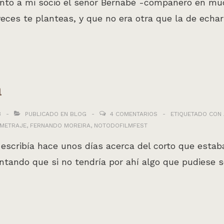
unto a mi socio el señor Bernabé -compañero en mu
eces te planteas, y que no era otra que la de ech
a
3
PUBLICADO EN
BLOG
4 COMENTARIOS
ETIQUETADO CON
METRAJE
,
FERNANDO MOREIRA
,
NOTODOFILMFEST
scribía hace unos días acerca del corto que estab
ntando que si no tendría por ahí algo que pudiese 