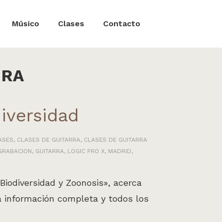
Músico
Clases
Contacto
IRA
iversidad
ASES
,
CLASES DE GUITARRA
,
CLASES DE GUITARRA
GRABACION
,
GUITARRA
,
LOGIC PRO X
,
MADRID
,
iodiversidad y Zoonosis», acerca
la información completa y todos los