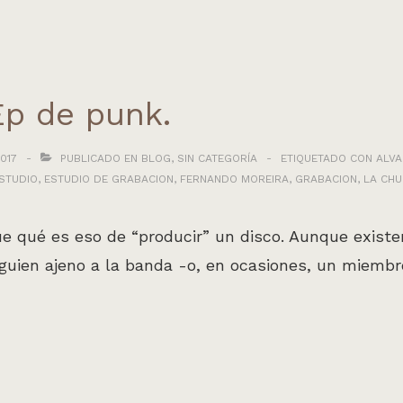
Ep de punk.
017
PUBLICADO EN
BLOG
,
SIN CATEGORÍA
ETIQUETADO CON
ALVA
STUDIO
,
ESTUDIO DE GRABACION
,
FERNANDO MOREIRA
,
GRABACION
,
LA CH
qué es eso de “producir” un disco. Aunque existen
guien ajeno a la banda -o, en ocasiones, un miembr