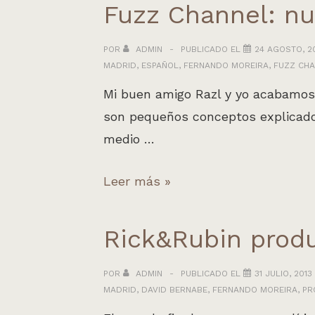
Ep
Fuzz Channel: nue
de
punk.
POR
ADMIN
PUBLICADO EL
24 AGOSTO, 2
MADRID
,
ESPAÑOL
,
FERNANDO MOREIRA
,
FUZZ CH
Mi buen amigo Razl y yo acabamos 
son pequeños conceptos explicados
medio …
Fuzz
Leer más »
Channel:
nuevo
Rick&Rubin produ
canal
didáctico
POR
ADMIN
PUBLICADO EL
31 JULIO, 2013
MADRID
,
DAVID BERNABE
,
FERNANDO MOREIRA
,
PR
para