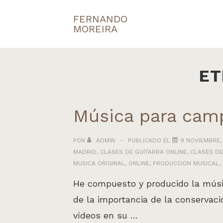
↓
FERNANDO
Navegaci
Saltar
MOREIRA
principal
al
contenido
principal
ET
Música para camp
POR
ADMIN
PUBLICADO EL
9 NOVIEMBRE,
MADRID
,
CLASES DE GUITARRA ONLINE
,
CLASES DE
MUSICA ORIGINAL
,
ONLINE
,
PRODUCCION MUSICAL
,
He compuesto y producido la músic
de la importancia de la conservaci
vídeos en su …