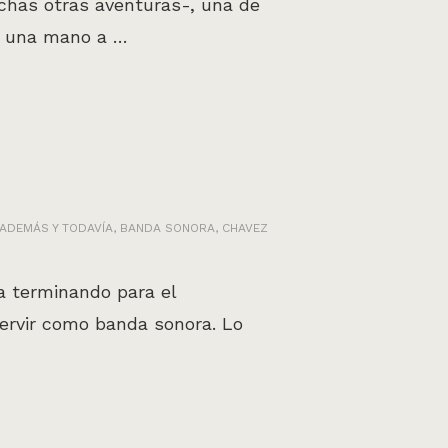
chas otras aventuras-, una de
ar una mano a …
ADEMÁS Y TODAVÍA
,
BANDA SONORA
,
CHAVEZ
a terminando para el
servir como banda sonora. Lo