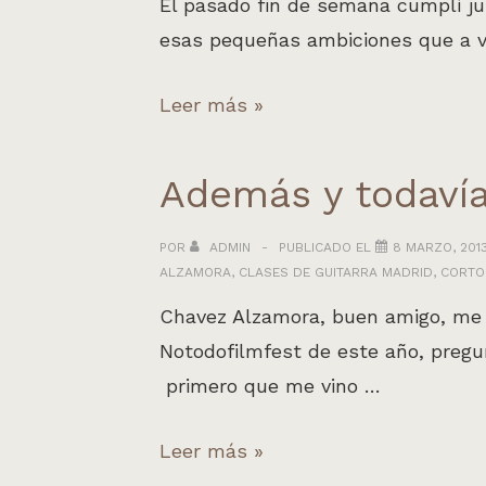
guitarristas.
El pasado fin de semana cumplí j
esas pequeñas ambiciones que a v
Rick&Rubin
Leer más »
producciones.
Además y todaví
POR
ADMIN
PUBLICADO EL
8 MARZO, 201
ALZAMORA
,
CLASES DE GUITARRA MADRID
,
CORTO
Chavez Alzamora, buen amigo, me e
Notodofilmfest de este año, pregu
primero que me vino …
Además
Leer más »
y