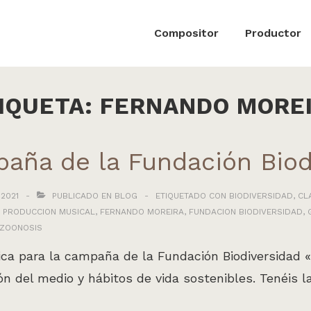
ón
Compositor
Productor
IQUETA:
FERNANDO MORE
aña de la Fundación Biod
 2021
PUBLICADO EN
BLOG
ETIQUETADO CON
BIODIVERSIDAD
,
CL
 PRODUCCION MUSICAL
,
FERNANDO MOREIRA
,
FUNDACION BIODIVERSIDAD
,
ZOONOSIS
a para la campaña de la Fundación Biodiversidad «B
ón del medio y hábitos de vida sostenibles. Tenéis 