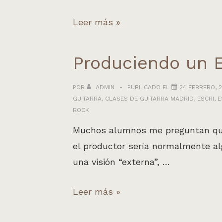
Música
Leer más »
para
campaña
Produciendo un 
de
la
POR
ADMIN
PUBLICADO EL
24 FEBRERO, 2
GUITARRA
,
CLASES DE GUITARRA MADRID
,
ESCRI
,
E
Fundación
ROCK
Biodiversidad
Muchos alumnos me preguntan que 
el productor sería normalmente al
una visión “externa”, …
Produciendo
Leer más »
un