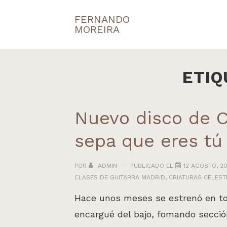
↓
FERNANDO
Navegaci
Saltar
MOREIRA
principal
al
contenido
principal
ETIQ
Nuevo disco de C
sepa que eres tú
POR
ADMIN
PUBLICADO EL
12 AGOSTO, 20
CLASES DE GUITARRA MADRID
,
CRIATURAS CELEST
Hace unos meses se estrenó en tod
encargué del bajo, fomando sección