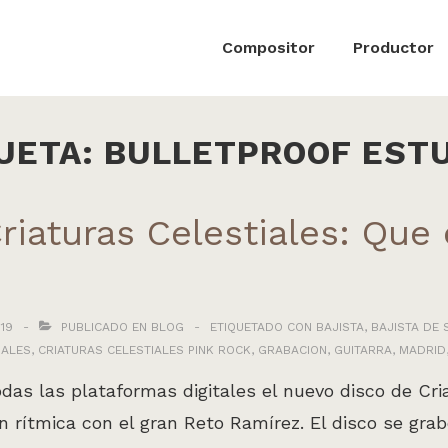
ón
Compositor
Productor
UETA:
BULLETPROOF EST
riaturas Celestiales: Que
19
PUBLICADO EN
BLOG
ETIQUETADO CON
BAJISTA
,
BAJISTA DE 
IALES
,
CRIATURAS CELESTIALES PINK ROCK
,
GRABACION
,
GUITARRA
,
MADRID
as las plataformas digitales el nuevo disco de Cri
 rítmica con el gran Reto Ramírez. El disco se grab