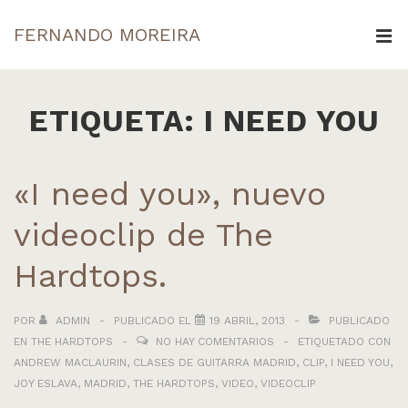
↓
FERNANDO MOREIRA
Saltar
ME
al
Navegación
contenido
principal
ETIQUETA:
I NEED YOU
principal
«I need you», nuevo
videoclip de The
Hardtops.
POR
ADMIN
PUBLICADO EL
19 ABRIL, 2013
PUBLICADO
EN
THE HARDTOPS
NO HAY COMENTARIOS
ETIQUETADO CON
ANDREW MACLAURIN
,
CLASES DE GUITARRA MADRID
,
CLIP
,
I NEED YOU
,
JOY ESLAVA
,
MADRID
,
THE HARDTOPS
,
VIDEO
,
VIDEOCLIP