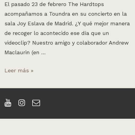
El pasado 23 de febrero The Hardtops
acompañamos a Toundra en su concierto en la
sala Joy Eslava de Madrid. ¿Y qué mejor manera
de recoger lo acontecido ese día que un
videoclip? Nuestro amigo y colaborador Andrew
Maclaurin (en …
«I
Leer más »
need
you»,
nuevo
videoclip
de
The