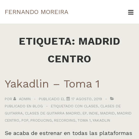
↓
FERNANDO MOREIRA
Saltar
ME
al
Navegación
contenido
principal
ETIQUETA:
MADRID
principal
CENTRO
Yakadlin – Toma 1
POR
ADMIN
PUBLICADO EL
17 AGOSTO, 2019
PUBLICADO EN
BLOG
ETIQUETADO CON
CLASES
,
CLASES DE
GUITARRA
,
CLASES DE GUITARRA MADRID
,
EP
,
INDIE
,
MADRID
,
MADRID
CENTRO
,
POP
,
PRODUCING
,
RECORDING
,
TOMA 1
,
YAKADLIN
Se acaba de estrenar en todas las plataformas