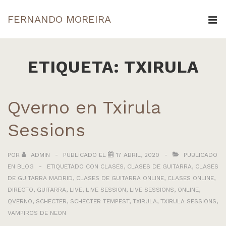
↓
FERNANDO MOREIRA
Saltar
ME
al
Navegación
contenido
principal
ETIQUETA:
TXIRULA
principal
Qverno en Txirula
Sessions
POR
ADMIN
PUBLICADO EL
17 ABRIL, 2020
PUBLICADO
EN
BLOG
ETIQUETADO CON
CLASES
,
CLASES DE GUITARRA
,
CLASES
DE GUITARRA MADRID
,
CLASES DE GUITARRA ONLINE
,
CLASES ONLINE
,
DIRECTO
,
GUITARRA
,
LIVE
,
LIVE SESSION
,
LIVE SESSIONS
,
ONLINE
,
QVERNO
,
SCHECTER
,
SCHECTER TEMPEST
,
TXIRULA
,
TXIRULA SESSIONS
,
VAMPIROS DE NEON