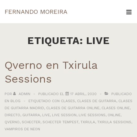
↓
FERNANDO MOREIRA
Saltar
ME
al
Navegación
contenido
principal
ETIQUETA:
LIVE
principal
Qverno en Txirula
Sessions
POR
ADMIN
PUBLICADO EL
17 ABRIL, 2020
PUBLICADO
EN
BLOG
ETIQUETADO CON
CLASES
,
CLASES DE GUITARRA
,
CLASES
DE GUITARRA MADRID
,
CLASES DE GUITARRA ONLINE
,
CLASES ONLINE
,
DIRECTO
,
GUITARRA
,
LIVE
,
LIVE SESSION
,
LIVE SESSIONS
,
ONLINE
,
QVERNO
,
SCHECTER
,
SCHECTER TEMPEST
,
TXIRULA
,
TXIRULA SESSIONS
,
VAMPIROS DE NEON