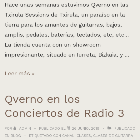
Hace unas semanas estuvimos Qverno en las
Txirula Sessions de Txirula, un paraíso en la
tierra para los amantes de guitarras, bajos,
amplis, pedales, baterías, teclados, etc, etc…
La tienda cuenta con un showroom
impresionante, situado en Iurreta, Bizkaia, y …
Qverno
Leer más »
en
Txirula
Qverno en los
Sessions
Conciertos de Radio 3
POR
ADMIN
PUBLICADO EL
26 JUNIO, 2019
PUBLICADO
EN
BLOG
ETIQUETADO CON
CANAL
,
CLASES
,
CLASES DE GUITARRA