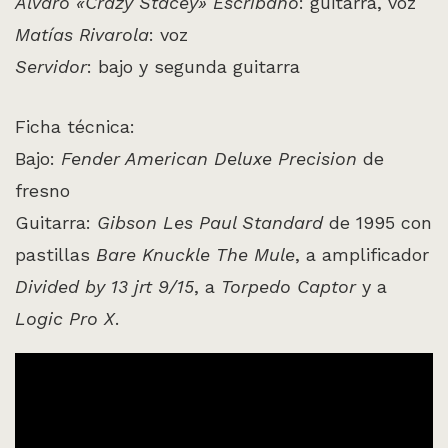
Álvaro «Crazy Stacey» Escribano
: guitarra, voz
Matías Rivarola
: voz
Servidor
: bajo y segunda guitarra
Ficha técnica:
Bajo:
Fender American Deluxe Precision
de
fresno
Guitarra:
Gibson Les Paul Standard
de 1995 con
pastillas
Bare Knuckle The Mule
, a amplificador
Divided by 13 jrt 9/15
, a
Torpedo Captor
y a
Logic Pro X
.