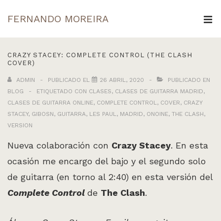
↓
FERNANDO MOREIRA
Saltar
ME
al
Navegación
contenido
CRAZY STACEY: COMPLETE CONTROL (THE CLASH
principal
COVER)
principal
ADMIN
PUBLICADO EL
26 ABRIL, 2020
PUBLICADO EN
BLOG
ETIQUETADO CON
CLASES
,
CLASES DE GUITARRA MADRID
,
CLASES DE GUITARRA ONLINE
,
COMPLETE CONTROL
,
COVER
,
CRAZY
STACEY
,
GIBOSN
,
GUITARRA
,
LES PAUL
,
MADRID
,
ONOINE
,
THE CLASH
,
VERSION
Nueva colaboración con
Crazy Stacey
. En esta
ocasión me encargo del bajo y el segundo solo
de guitarra (en torno al 2:40) en esta versión del
Complete Control
de
The Clash
.