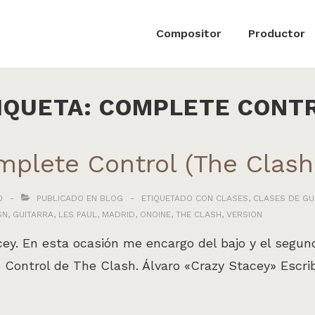
ón
Compositor
Productor
IQUETA:
COMPLETE CONT
mplete Control (The Clash
0
PUBLICADO EN
BLOG
ETIQUETADO CON
CLASES
,
CLASES DE GU
SN
,
GUITARRA
,
LES PAUL
,
MADRID
,
ONOINE
,
THE CLASH
,
VERSION
y. En esta ocasión me encargo del bajo y el segundo
 Control de The Clash. Álvaro «Crazy Stacey» Escrib