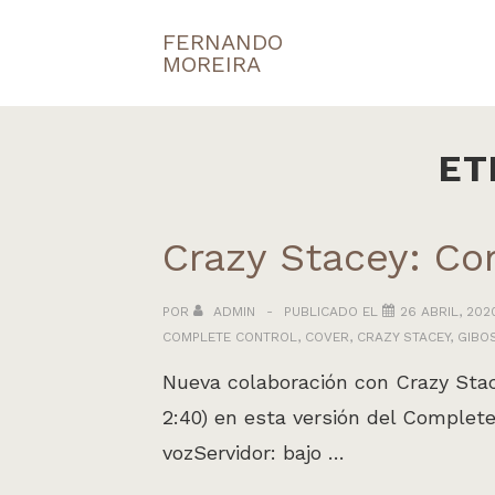
↓
FERNANDO
Navegaci
Saltar
MOREIRA
principal
al
contenido
principal
ET
Crazy Stacey: Co
POR
ADMIN
PUBLICADO EL
26 ABRIL, 202
COMPLETE CONTROL
,
COVER
,
CRAZY STACEY
,
GIBO
Nueva colaboración con Crazy Stace
2:40) en esta versión del Complete
vozServidor: bajo …