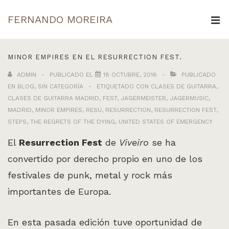
↓
FERNANDO MOREIRA
Saltar
ME
al
Navegación
contenido
MINOR EMPIRES EN EL RESURRECTION FEST.
principal
principal
ADMIN
PUBLICADO EL
18 OCTUBRE, 2016
PUBLICADO
EN
BLOG
,
SIN CATEGORÍA
ETIQUETADO CON
CLASES DE GUITARRA
,
CLASES DE GUITARRA MADRID
,
FEST
,
JAGERMEISTER
,
JAGERMUSIC
,
MADRID
,
MINOR EMPIRES
,
RESU
,
RESURRECTION
,
RESURRECTION FEST
,
STEPS
,
THE REGRETS OF THE DYING
,
UNITED STATES OF EMERGENCY
El
Resurrection Fest
de
Viveiro
se ha
convertido por derecho propio en uno de los
festivales de punk, metal y rock más
importantes de Europa.
En esta pasada edición tuve oportunidad de