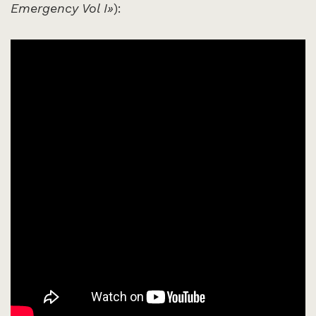
Emergency Vol I»
):