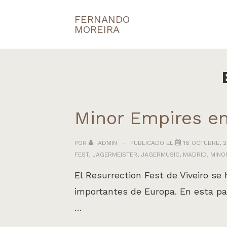
↓
FERNANDO
Navegaci
Saltar
MOREIRA
principal
al
contenido
principal
Minor Empires en
POR
ADMIN
PUBLICADO EL
18 OCTUBRE, 2
FEST
,
JAGERMEISTER
,
JAGERMUSIC
,
MADRID
,
MINO
El Resurrection Fest de Viveiro se
importantes de Europa. En esta pa
…