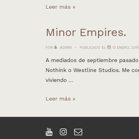
Minor
Leer más »
Empires
en
Minor Empires.
el
Resurrection
POR
ADMIN
PUBLICADO EL
13 ENERO, 201
Fest.
A mediados de septiembre pasado 
Nothink o Westline Studios. Me co
viviendo …
Minor
Leer más »
Empires.