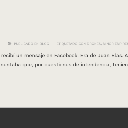
5
PUBLICADO EN
BLOG
ETIQUETADO CON
DRONES
,
MINOR EMPIRE
recibí un mensaje en Facebook. Era de Juan Blas.
mentaba que, por cuestiones de intendencia, tenien