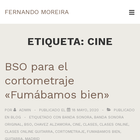
↓
FERNANDO MOREIRA
Saltar
ME
al
Navegación
contenido
principal
ETIQUETA:
CINE
principal
BSO para el
cortometraje
«Fumábamos bien»
POR
ADMIN
PUBLICADO EL
18 MAYO, 2020
PUBLICADO
EN
BLOG
ETIQUETADO CON
BANDA SONORA
,
BANDA SONORA
ORIGINAL
,
BSO
,
CHAVEZ ALZAMORA
,
CINE
,
CLASES
,
CLASES ONLINE
,
CLASES ONLINE GUITARRA
,
CORTOMETRAJE
,
FUMABAMOS BIEN
,
GUITARRA
,
MADRID