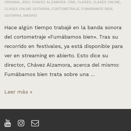
ORIGINAL
,
BSO
,
CHAVEZ ALZAMORA
,
CINE
,
CLASES
,
CLASES ONLINE
,
CLASES ONLINE GUITARRA
,
CORTOMETRAJE
,
FUMABAMOS BIEN
,
GUITARRA
,
MADRID
Hace algún tiempo trabajé en la banda sonora
del cortometraje «Fumábamos bien». Tras su
recorrido en festivales, ya está disponible para
ver en streaming en abierto. Esto dice su
director, Chávez Alzamora, acerca del mismo:
Fumábamos bien trata sobre una …
BSO
Leer más »
para
el
cortometraje
«Fumábamos