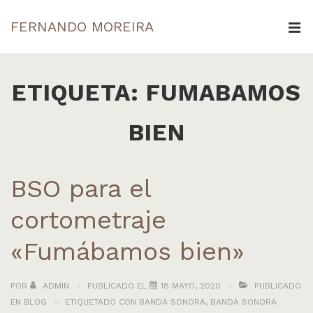
↓
FERNANDO MOREIRA
Saltar
ME
al
Navegación
contenido
principal
ETIQUETA:
FUMABAMOS
principal
BIEN
BSO para el
cortometraje
«Fumábamos bien»
POR
ADMIN
PUBLICADO EL
18 MAYO, 2020
PUBLICADO
EN
BLOG
ETIQUETADO CON
BANDA SONORA
,
BANDA SONORA