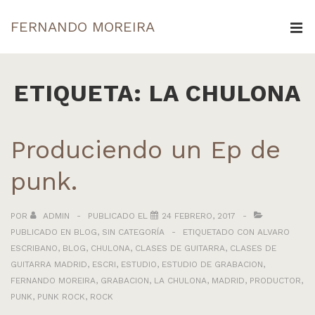
↓
FERNANDO MOREIRA
Saltar
ME
al
Navegación
contenido
principal
ETIQUETA:
LA CHULONA
principal
Produciendo un Ep de
punk.
POR
ADMIN
PUBLICADO EL
24 FEBRERO, 2017
PUBLICADO EN
BLOG
,
SIN CATEGORÍA
ETIQUETADO CON
ALVARO
ESCRIBANO
,
BLOG
,
CHULONA
,
CLASES DE GUITARRA
,
CLASES DE
GUITARRA MADRID
,
ESCRI
,
ESTUDIO
,
ESTUDIO DE GRABACION
,
FERNANDO MOREIRA
,
GRABACION
,
LA CHULONA
,
MADRID
,
PRODUCTOR
,
PUNK
,
PUNK ROCK
,
ROCK