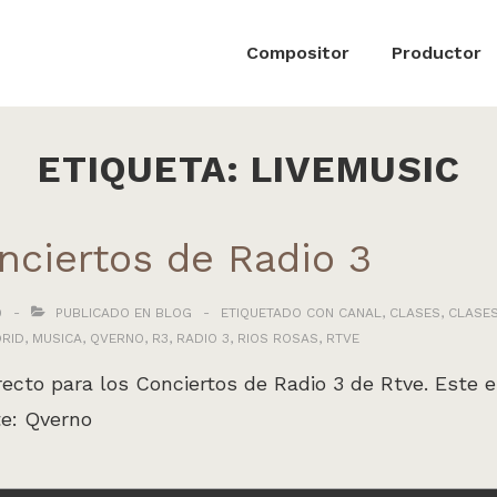
ón
Compositor
Productor
ETIQUETA:
LIVEMUSIC
nciertos de Radio 3
9
PUBLICADO EN
BLOG
ETIQUETADO CON
CANAL
,
CLASES
,
CLASES
RID
,
MUSICA
,
QVERNO
,
R3
,
RADIO 3
,
RIOS ROSAS
,
RTVE
cto para los Conciertos de Radio 3 de Rtve. Este es
te: Qverno