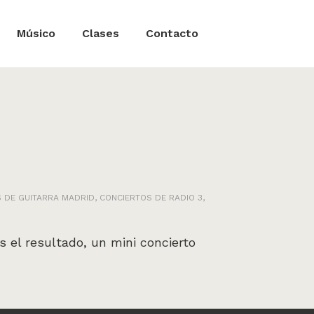
Músico
Clases
Contacto
 DE GUITARRA MADRID
,
CONCIERTOS DE RADIO 3
,
 el resultado, un mini concierto