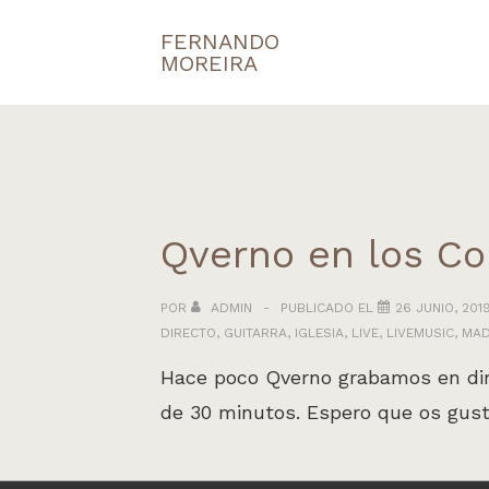
↓
FERNANDO
Navegaci
Saltar
MOREIRA
principal
al
contenido
principal
Qverno en los Co
POR
ADMIN
PUBLICADO EL
26 JUNIO, 201
DIRECTO
,
GUITARRA
,
IGLESIA
,
LIVE
,
LIVEMUSIC
,
MAD
Hace poco Qverno grabamos en dire
de 30 minutos. Espero que os gus