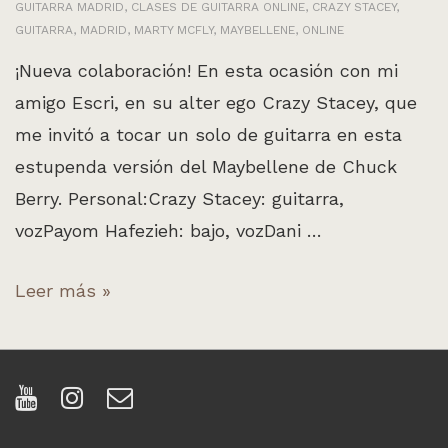
GUITARRA MADRID
,
CLASES DE GUITARRA ONLINE
,
CRAZY STACEY
,
GUITARRA
,
MADRID
,
MARTY MCFLY
,
MAYBELLENE
,
ONLINE
¡Nueva colaboración! En esta ocasión con mi
amigo Escri, en su alter ego Crazy Stacey, que
me invitó a tocar un solo de guitarra en esta
estupenda versión del Maybellene de Chuck
Berry. Personal:Crazy Stacey: guitarra,
vozPayom Hafezieh: bajo, vozDani …
Colaboración
Leer más »
con
Crazy
Stacey:
Maybellene