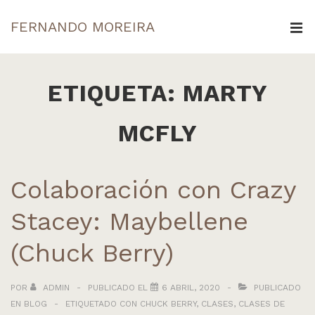
↓
FERNANDO MOREIRA
Saltar
ME
al
Navegación
contenido
principal
ETIQUETA:
MARTY
principal
MCFLY
Colaboración con Crazy
Stacey: Maybellene
(Chuck Berry)
POR
ADMIN
PUBLICADO EL
6 ABRIL, 2020
PUBLICADO
EN
BLOG
ETIQUETADO CON
CHUCK BERRY
,
CLASES
,
CLASES DE