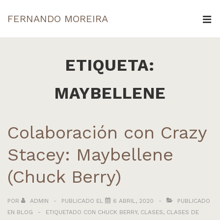
↓
FERNANDO MOREIRA
Saltar
ME
al
Navegación
contenido
principal
ETIQUETA:
principal
MAYBELLENE
Colaboración con Crazy
Stacey: Maybellene
(Chuck Berry)
POR
ADMIN
PUBLICADO EL
6 ABRIL, 2020
PUBLICADO
EN
BLOG
ETIQUETADO CON
CHUCK BERRY
,
CLASES
,
CLASES DE