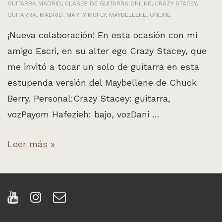
GUITARRA MADRID
,
CLASES DE GUITARRA ONLINE
,
CRAZY STACEY
,
GUITARRA
,
MADRID
,
MARTY MCFLY
,
MAYBELLENE
,
ONLINE
¡Nueva colaboración! En esta ocasión con mi
amigo Escri, en su alter ego Crazy Stacey, que
me invitó a tocar un solo de guitarra en esta
estupenda versión del Maybellene de Chuck
Berry. Personal:Crazy Stacey: guitarra,
vozPayom Hafezieh: bajo, vozDani …
Colaboración
Leer más »
con
Crazy
Stacey:
Maybellene