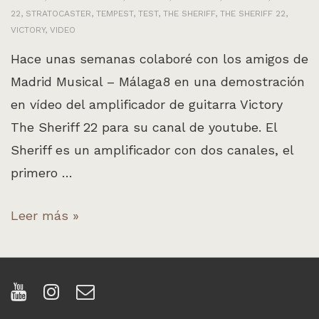
22
,
STRATOCASTER
,
TEMPEST
,
TEST
,
THE SHERIFF
,
THE SHERIFF 22
,
VICTORY
,
VIDEO
Hace unas semanas colaboré con los amigos de
Madrid Musical – Málaga8 en una demostración
en vídeo del amplificador de guitarra Victory
The Sheriff 22 para su canal de youtube. El
Sheriff es un amplificador con dos canales, el
primero …
Videodemo
Leer más »
en
español
del
Victory