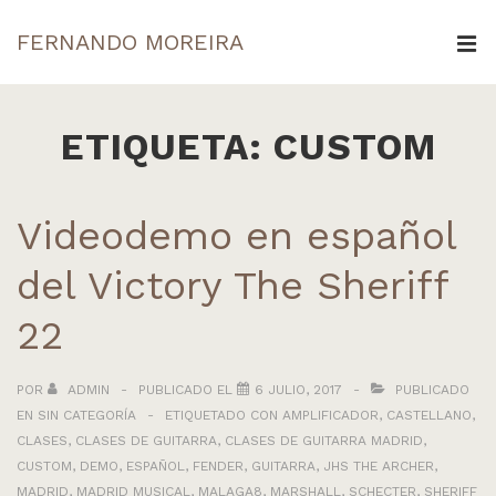
↓
FERNANDO MOREIRA
Saltar
ME
al
Navegación
contenido
principal
ETIQUETA:
CUSTOM
principal
Videodemo en español
del Victory The Sheriff
22
POR
ADMIN
PUBLICADO EL
6 JULIO, 2017
PUBLICADO
EN
SIN CATEGORÍA
ETIQUETADO CON
AMPLIFICADOR
,
CASTELLANO
,
CLASES
,
CLASES DE GUITARRA
,
CLASES DE GUITARRA MADRID
,
CUSTOM
,
DEMO
,
ESPAÑOL
,
FENDER
,
GUITARRA
,
JHS THE ARCHER
,
MADRID
,
MADRID MUSICAL
,
MALAGA8
,
MARSHALL
,
SCHECTER
,
SHERIFF