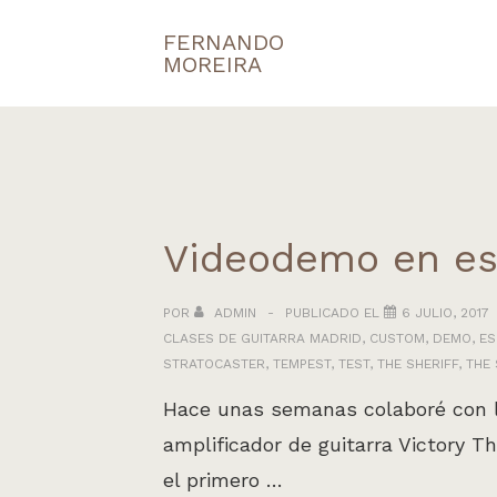
↓
FERNANDO
Navegaci
Saltar
MOREIRA
principal
al
contenido
principal
Videodemo en esp
POR
ADMIN
PUBLICADO EL
6 JULIO, 2017
CLASES DE GUITARRA MADRID
,
CUSTOM
,
DEMO
,
ES
STRATOCASTER
,
TEMPEST
,
TEST
,
THE SHERIFF
,
THE 
Hace unas semanas colaboré con l
amplificador de guitarra Victory T
el primero …