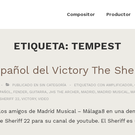
ón
Compositor
Productor
ETIQUETA:
TEMPEST
añol del Victory The Sher
PUBLICADO EN
SIN CATEGORÍA
ETIQUETADO CON
AMPLIFICADOR
,
PAÑOL
,
FENDER
,
GUITARRA
,
JHS THE ARCHER
,
MADRID
,
MADRID MUSICAL
,
M
SHERIFF 22
,
VICTORY
,
VIDEO
os amigos de Madrid Musical – Málaga8 en una dem
he Sheriff 22 para su canal de youtube. El Sheriff e