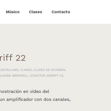
Músico
Clases
Contacto
iff 22
CASTELLANO
,
CLASES
,
CLASES DE GUITARRA
,
ALAGA8
,
MARSHALL
,
SCHECTER
,
SHERIFF 22
,
ostración en vídeo del
s un amplificador con dos canales,