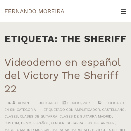
↓
FERNANDO MOREIRA
Saltar
ME
al
Navegación
contenido
principal
ETIQUETA:
THE SHERIFF
principal
Videodemo en español
del Victory The Sheriff
22
POR
ADMIN
PUBLICADO EL
6 JULIO, 2017
PUBLICADO
EN
SIN CATEGORÍA
ETIQUETADO CON
AMPLIFICADOR
,
CASTELLANO
,
CLASES
,
CLASES DE GUITARRA
,
CLASES DE GUITARRA MADRID
,
CUSTOM
,
DEMO
,
ESPAÑOL
,
FENDER
,
GUITARRA
,
JHS THE ARCHER
,
MADRID
,
MADRID MUSICAL
,
MALAGA8
,
MARSHALL
,
SCHECTER
,
SHERIFF