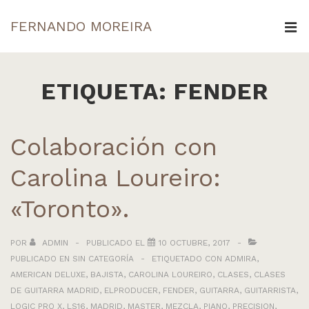
↓
FERNANDO MOREIRA
Saltar
ME
al
Navegación
contenido
principal
ETIQUETA:
FENDER
principal
Colaboración con
Carolina Loureiro:
«Toronto».
POR
ADMIN
PUBLICADO EL
10 OCTUBRE, 2017
PUBLICADO EN
SIN CATEGORÍA
ETIQUETADO CON
ADMIRA
,
AMERICAN DELUXE
,
BAJISTA
,
CAROLINA LOUREIRO
,
CLASES
,
CLASES
DE GUITARRA MADRID
,
ELPRODUCER
,
FENDER
,
GUITARRA
,
GUITARRISTA
,
LOGIC PRO X
,
LS16
,
MADRID
,
MASTER
,
MEZCLA
,
PIANO
,
PRECISION
,