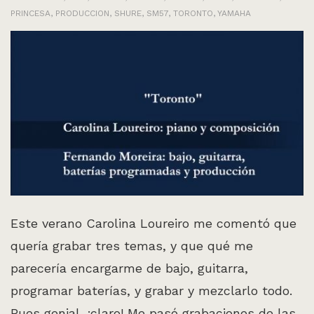
PRINCESA
,
PRODUCCION
,
SHURE
,
SM57
,
TORONTO
,
YAMAHA
Este verano Carolina Loureiro me comentó que
quería grabar tres temas, y que qué me
parecería encargarme de bajo, guitarra,
programar baterías, y grabar y mezclarlo todo.
Pues genial, ¡claro! Me pasó grabaciones de las