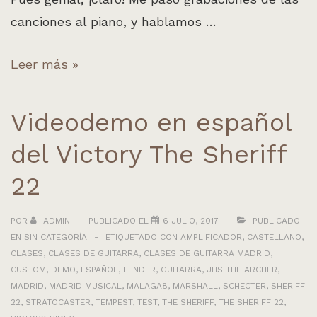
canciones al piano, y hablamos …
Colaboración
Leer más »
con
Carolina
Videodemo en español
Loureiro:
del Victory The Sheriff
«Toronto».
22
POR
ADMIN
PUBLICADO EL
6 JULIO, 2017
PUBLICADO
EN
SIN CATEGORÍA
ETIQUETADO CON
AMPLIFICADOR
,
CASTELLANO
,
CLASES
,
CLASES DE GUITARRA
,
CLASES DE GUITARRA MADRID
,
CUSTOM
,
DEMO
,
ESPAÑOL
,
FENDER
,
GUITARRA
,
JHS THE ARCHER
,
MADRID
,
MADRID MUSICAL
,
MALAGA8
,
MARSHALL
,
SCHECTER
,
SHERIFF
22
,
STRATOCASTER
,
TEMPEST
,
TEST
,
THE SHERIFF
,
THE SHERIFF 22
,