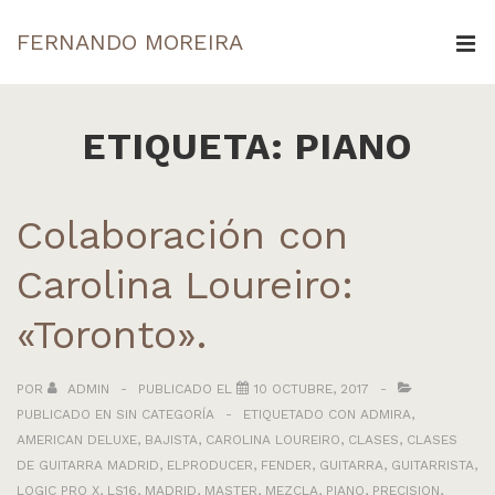
↓
FERNANDO MOREIRA
Saltar
ME
al
Navegación
contenido
principal
ETIQUETA:
PIANO
principal
Colaboración con
Carolina Loureiro:
«Toronto».
POR
ADMIN
PUBLICADO EL
10 OCTUBRE, 2017
PUBLICADO EN
SIN CATEGORÍA
ETIQUETADO CON
ADMIRA
,
AMERICAN DELUXE
,
BAJISTA
,
CAROLINA LOUREIRO
,
CLASES
,
CLASES
DE GUITARRA MADRID
,
ELPRODUCER
,
FENDER
,
GUITARRA
,
GUITARRISTA
,
LOGIC PRO X
,
LS16
,
MADRID
,
MASTER
,
MEZCLA
,
PIANO
,
PRECISION
,