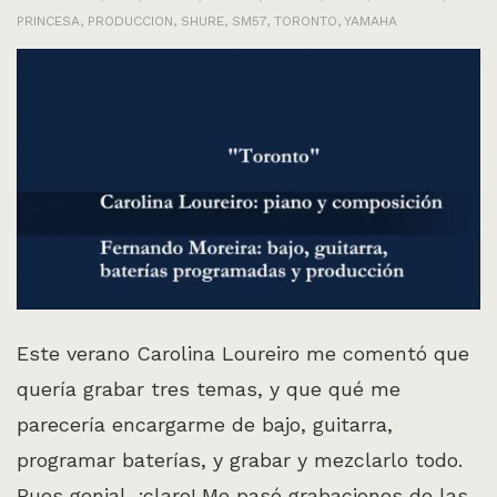
PRINCESA
,
PRODUCCION
,
SHURE
,
SM57
,
TORONTO
,
YAMAHA
Este verano Carolina Loureiro me comentó que
quería grabar tres temas, y que qué me
parecería encargarme de bajo, guitarra,
programar baterías, y grabar y mezclarlo todo.
Pues genial, ¡claro! Me pasó grabaciones de las