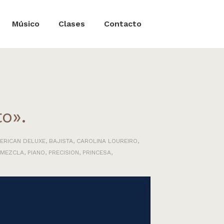
Músico
Clases
Contacto
o».
ERICAN DELUXE
,
BAJISTA
,
CAROLINA LOUREIRO
,
MEZCLA
,
PIANO
,
PRECISION
,
PRINCESA
,