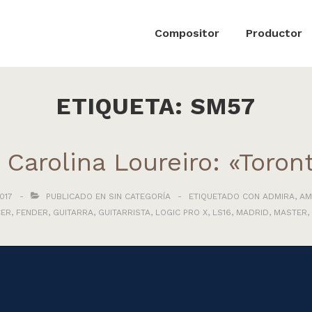
ón
Compositor
Productor
ETIQUETA:
SM57
Carolina Loureiro: «Toront
017
PUBLICADO EN
SIN CATEGORÍA
ETIQUETADO CON
ADMIRA
,
AM
CER
,
FENDER
,
GUITARRA
,
GUITARRISTA
,
LOGIC PRO X
,
LS16
,
MADRID
,
MASTER
,