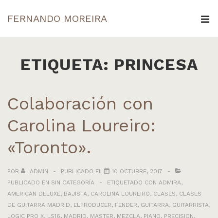
↓
FERNANDO MOREIRA
Saltar
ME
al
Navegación
contenido
principal
ETIQUETA:
PRINCESA
principal
Colaboración con
Carolina Loureiro:
«Toronto».
POR
ADMIN
PUBLICADO EL
10 OCTUBRE, 2017
PUBLICADO EN
SIN CATEGORÍA
ETIQUETADO CON
ADMIRA
,
AMERICAN DELUXE
,
BAJISTA
,
CAROLINA LOUREIRO
,
CLASES
,
CLASES
DE GUITARRA MADRID
,
ELPRODUCER
,
FENDER
,
GUITARRA
,
GUITARRISTA
,
LOGIC PRO X
,
LS16
,
MADRID
,
MASTER
,
MEZCLA
,
PIANO
,
PRECISION
,