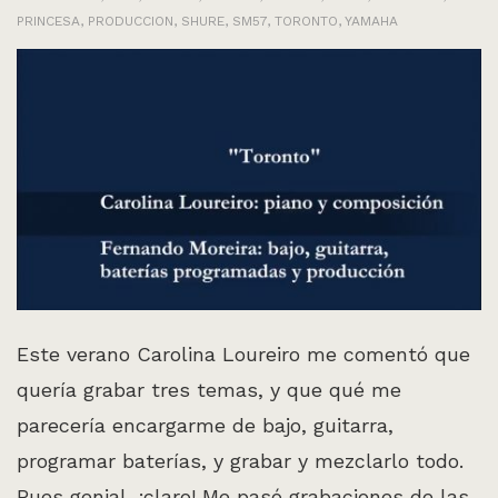
PRINCESA
,
PRODUCCION
,
SHURE
,
SM57
,
TORONTO
,
YAMAHA
Este verano Carolina Loureiro me comentó que
quería grabar tres temas, y que qué me
parecería encargarme de bajo, guitarra,
programar baterías, y grabar y mezclarlo todo.
Pues genial, ¡claro! Me pasó grabaciones de las